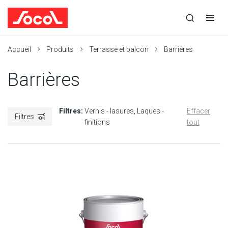
la
Ouvrir
Ouvrir
r
recherche
la
la
recherche
navigation
Socol
Accueil
Produits
Terrasse et balcon
Barrières
Barrières
Filtres:
Vernis - lasures
Laques -
Effacer
Filtres
finitions
tout